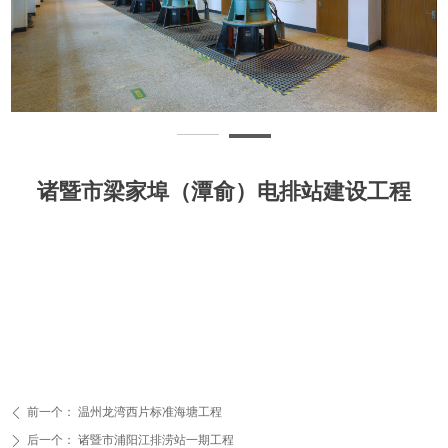
诸暨市梁家埠（潭俞）电排站建设工程
前一个：
温州龙湾西片标准海塘工程
ꄴ
后一个：
诸暨市浦阳江排涝站一期工程
ꄲ