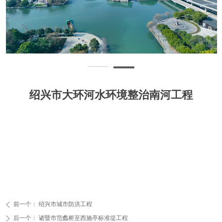
绍兴市大环河水环境整治南河工程
前一个：
绍兴市城市防洪工程
ꄴ
后一个：
诸暨市范蠡桥至西施亭标准堤工程
ꄲ