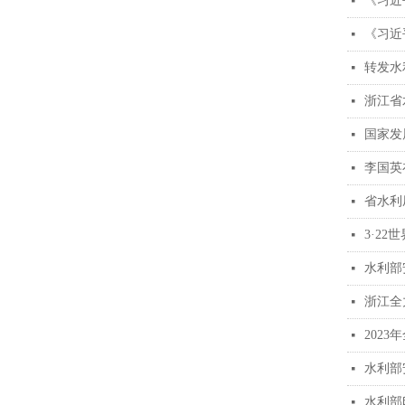
《习近
넷
《习近
넷
转发水
넷
浙江省
넷
国家发
넷
李国英
넷
省水利
넷
3·2
넷
水利部
넷
浙江全
넷
202
넷
水利部
넷
水利部
넷