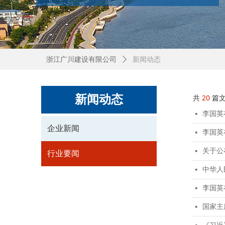
浙江广川建设有限公司
ꄲ
新闻动态
新闻动态
共
20
篇
李国英
넷
企业新闻
李国英
넷
关于公
넷
行业要闻
中华人
넷
李国英
넷
国家主
넷